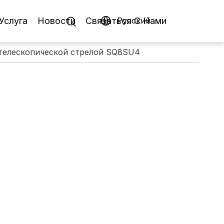
Услуга
Новости
Связаться C Hами
Pусский
 телескопической стрелой SQ8SU4