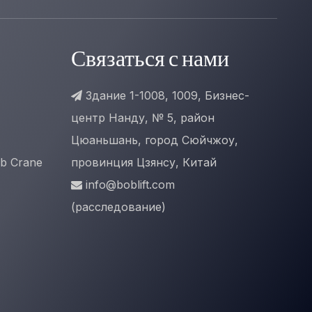
Связаться с нами
Здание 1-1008, 1009, Бизнес-

центр Нанду, № 5, район
Цюаньшань, город Сюйчжоу,
ib Crane
провинция Цзянсу, Китай
info@boblift.com

(расследование)