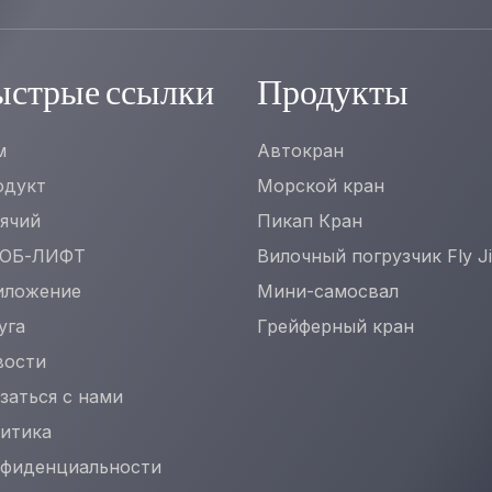
ыстрые ссылки
Продукты
м
Автокран
одукт
Морской кран
ячий
Пикап Кран
БОБ-ЛИФТ
Вилочный погрузчик Fly J
иложение
Мини-самосвал
уга
Грейферный кран
вости
заться с нами
итика
фиденциальности