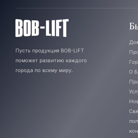
Б
До
Пусть продукция BOB-LIFT
Пр
поможет развитию каждого
Гор
города по всему миру.
О 
Пр
Усл
Но
Свя
пол
кон