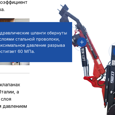
коэффициент
ва.
идравлические шланги обернуты
слоями стальной проволоки,
аксимальное давление разрыва
стигает 60 МПа.
клапанах
талии, а
 слоя
м давлением