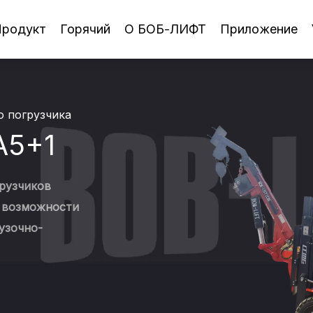
родукт
Горячий
О БОБ-ЛИФТ
Приложение
о погрузчика
A5+1
грузчиков
е возможности
узочно-