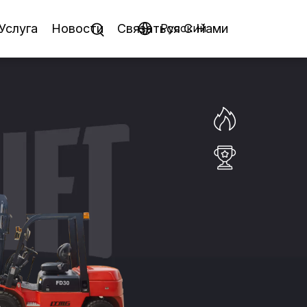
Услуга
Новости
Связаться C Hами
Pусский