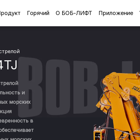
родукт
Горячий
О БОБ-ЛИФТ
Приложение
стрелой
4TJ
стрелой
льность и
ных морских
укция
евренность в
обеспечивает
ных морских