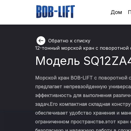
Дом
П
Обратно к списку
12-тонный морской кран с поворотной 
Модель SQ12ZA
Морской кран BOB-LIFT с поворотной 
предлагает непревзойденную универса
эффективность для выполнения различ
задач.Его компактная складная констр
обеспечивает удобство хранения и ман
ограниченном пространстве.этот кран 
безопасную и надежную работу в слож