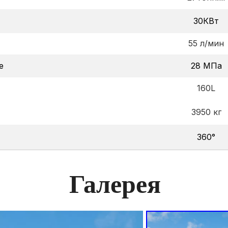
30КВт
55 л/мин
е
28 МПа
160L
3950 кг
360°
Галерея