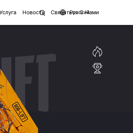
Услуга
Новости
Связаться C Hами
Pусский