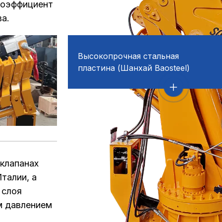
коэффициент
ва.
Высокопрочная стальная
пластина (Шанхай Baosteel)
клапанах
талии, а
 слоя
м давлением